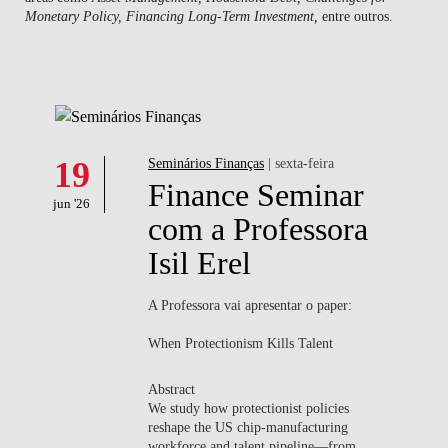
Monetary Policy, Financing Long-Term Investment,
entre outros.
NOTÍCIAS
CONTACTOS
19
Seminários Finanças
| sexta-feira
Finance Seminar
jun '26
com a Professora
Isil Erel
A Professora vai apresentar o paper:
When Protectionism Kills Talent
Abstract
We study how protectionist policies
reshape the US chip-manufacturing
workforce and talent pipeline—from...