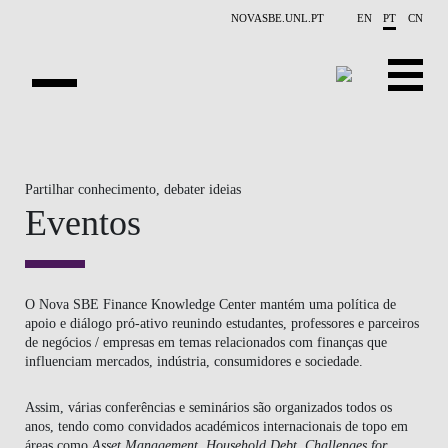
Saltar para o conteúdo principal
NOVASBE.UNL.PT
EN
PT
CN
SOBRE NÓS
Partilhar conhecimento, debater ideias
EDUCAÇÃO
Eventos
FINANCE PHD EVENTS
INVESTIGAÇÃO
O Nova SBE Finance Knowledge Center mantém uma política de
apoio e diálogo pró-ativo reunindo estudantes, professores e parceiros
PROJETOS
de negócios / empresas em temas relacionados com finanças que
influenciam mercados, indústria, consumidores e sociedade. ​​
PESSOAS
Assim, várias conferências e seminários são organizados todos os
EVENTOS
anos, tendo como convidados académicos internacionais de topo em
áreas como
Asset Management, Household Debt, Challenges for