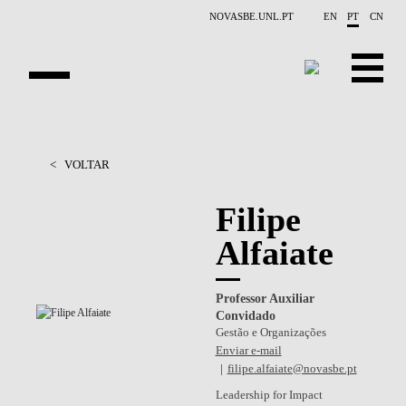
Saltar para o conteúdo principal
NOVASBE.UNL.PT
EN
PT
CN
APRESENTAÇÃO
<
VOLTAR
PESSOAS
Filipe
PROJETOS
Alfaiate
RELATÓRIOS
Professor Auxiliar
CONTACTOS
Convidado
Gestão e Organizações
GET INVOLVED
Enviar e-mail
filipe.alfaiate@novasbe.pt
INVESTIGAÇAO
Leadership for Impact