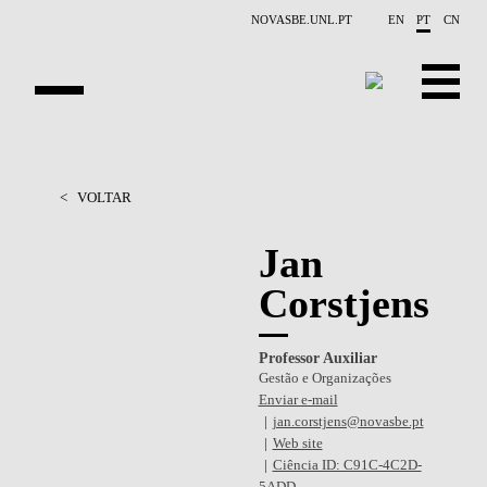
Saltar para o conteúdo principal
NOVASBE.UNL.PT
EN
PT
CN
APRESENTAÇÃO
<
VOLTAR
PESSOAS
Jan
PROJETOS
Corstjens
RELATÓRIOS
Professor Auxiliar
CONTACTOS
Gestão e Organizações
Enviar e-mail
GET INVOLVED
jan.corstjens@novasbe.pt
Web site
INVESTIGAÇAO
Ciência ID: C91C-4C2D-