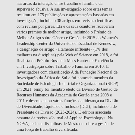
nas áreas da interação entre trabalho e família e da
supervisão abusiva. A sua investigação sobre estes temas
resultou em 175 publicações e apresentações baseadas em
investigação, incluindo 38 artigos em revistas científicas
com revisão por pares. Ela e os seus coautores receberam
vários prémios de melhor artigo, incluindo o Prémio de
Melhor Artigo sobre Género e Gestão de 2015 do Women’s
Leadership Center da Universidade Estadual de Kennesaw,
a designação de artigo «altamente influente» (1% dos
melhores na disciplina) pela Web of Science em 2018, e foi
finalista do Prémio Rosabeth Moss Kanter de Excelência
em Investigação sobre Trabalho e Família em 2010. É
investigadora com classificação A da Fundação Nacional de
Investigação da África do Sul e foi nomeada membro da
Sociedade de Psicologia Industrial e Organizacional (SIOP)
em 2021. Jenny foi membro eleito da Divisão de Gestão de
Recursos Humanos da Academia de Gestão entre 2008 e
2011 e desempenhou várias funções de liderança na Divisão
de Diversidade, Equidade e Inclusão (DEI), incluindo a de
Presidente da Divisão (2023-2024). É editora associada
cessante da revista «Journal of Applied Psychology». Na
NOVA, leciona disciplinas de Mestrado sobre a gestão de
uma força de trabalho diversificada.