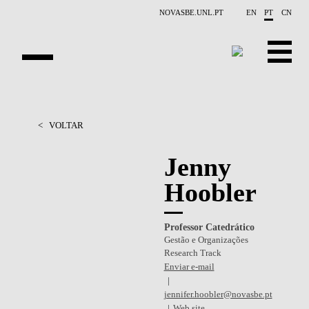
Saltar para o conteúdo principal
NOVASBE.UNL.PT
EN
PT
CN
APRESENTAÇÃO
<
VOLTAR
PESSOAS
Jenny
PROJETOS
Hoobler
RELATÓRIOS
Professor Catedrático
CONTACTOS
Gestão e Organizações
Research Track
GET INVOLVED
Enviar e-mail
INVESTIGAÇAO
jennifer.hoobler@novasbe.pt
Web site