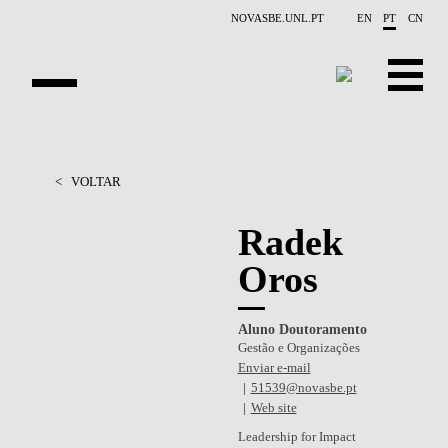
Saltar para o conteúdo principal
NOVASBE.UNL.PT
EN
PT
CN
APRESENTAÇÃO
<
VOLTAR
PESSOAS
Radek
PROJETOS
Oros
RELATÓRIOS
Aluno Doutoramento
CONTACTOS
Gestão e Organizações
Enviar e-mail
GET INVOLVED
51539@novasbe.pt
Web site
INVESTIGAÇAO
Leadership for Impact