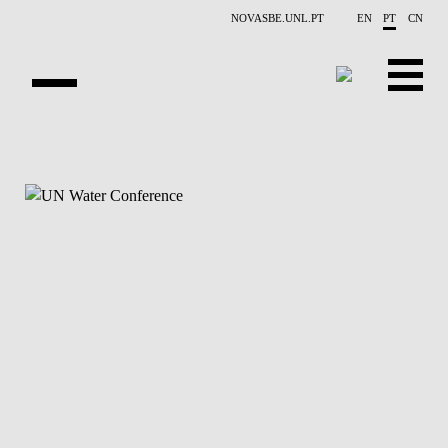
Saltar para o conteúdo principal
NOVASBE.UNL.PT
EN
PT
CN
APRESENTAÇÃO
CONTACTOS
EVENTOS
NOTÍCIAS
PESSOAS
PROJETOS
PUBLICAÇÕES