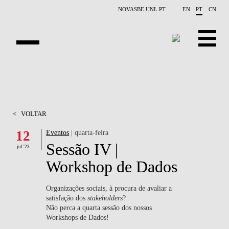
Saltar para o conteúdo principal
NOVASBE.UNL.PT
EN
PT
CN
APRESENTAÇÃO
X-COLLIDER
<
VOLTAR
OPORTUNIDADES
12
Eventos
| quarta-feira
Sessão IV |
PROJETOS
jul '23
Workshop de Dados
CONTACTOS
Organizações sociais, à procura de avaliar a
EVENTOS
satisfação dos
stakeholders
?
Não perca a quarta sessão dos nossos
PUBLICAÇÕES
Workshops de Dados!