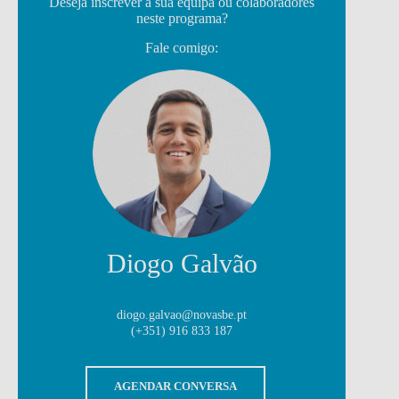
Deseja inscrever a sua equipa ou colaboradores
neste programa?
Fale comigo:
Diogo Galvão
diogo.galvao@novasbe.pt
(+351) 916 833 187
AGENDAR CONVERSA