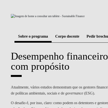
GESTÃO E ESTRATÉGIA
LIDERANÇA E GESTÃO DA
MUDANÇA
FINANÇAS E ECONOMIA
Sobre o programa
Corpo docente
Pedir broch
IA DATA DIGITAL
Desempenho financeiro
com propósito
BLOGUE
Atualmente, vários estudos demonstram que os gestores financ
de políticas ambientais, sociais e de
governance
(ESG).
O desafio é, por isso, claro: como podem os detentores e gestor