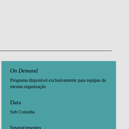
On Demand
Programa disponível exclusivamente para equipas da
mesma organização​
Data
Sob Consulta
Investimento