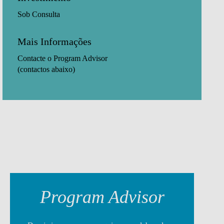
Sob Consulta
Mais Informações
Contacte o Program Advisor
(contactos abaixo)
Program Advisor