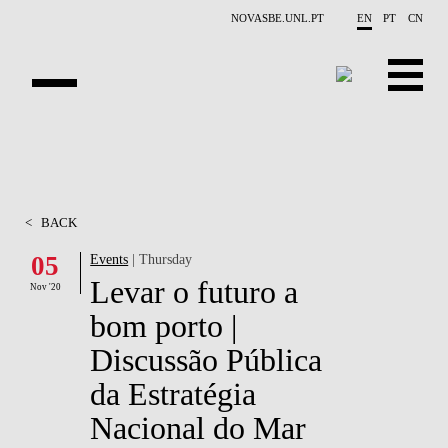
Skip to main content
NOVASBE.UNL.PT
EN
PT
CN
OVERVIEW
PUBLICATIONS
<
BACK
EVENTS
05
Events
| Thursday
Levar o futuro a
NEWS
Nov '20
bom porto |
CONTACTS
Discussão Pública
PROJECTS
da Estratégia
Nacional do Mar
PEOPLE