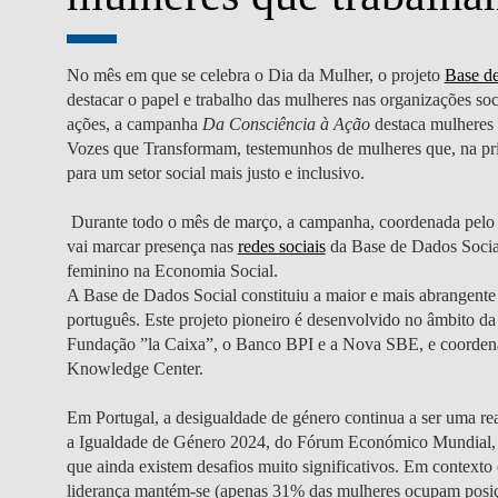
No mês em que se celebra o Dia da Mulher, o projeto
Base de
destacar o papel e trabalho das mulheres nas organizações so
ações, a campanha
Da Consciência à Ação
destaca mulheres 
Vozes que Transformam, testemunhos de mulheres que, na prim
para um setor social mais justo e inclusivo.
Durante todo o mês de março, a campanha, coordenada pel
vai marcar presença nas
redes sociais
da Base de Dados Socia
feminino na Economia Social.
A Base de Dados Social constituiu a maior e mais abrangente
português. Este projeto pioneiro é desenvolvido no âmbito da 
Fundação ”la Caixa”, o Banco BPI e a Nova SBE, e coorde
Knowledge Center.
Em Portugal, a desigualdade de género continua a ser uma re
a Igualdade de Género 2024, do Fórum Económico Mundial, apr
que ainda existem desafios muito significativos. Em contexto
liderança mantém-se (apenas 31% das mulheres ocupam posi