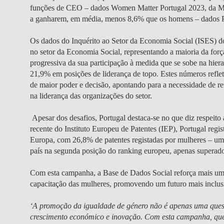
funções de CEO – dados Women Matter Portugal 2023, da McK
a ganharem, em média, menos 8,6% que os homens – dado
Os dados do Inquérito ao Setor da Economia Social (ISES) 
no setor da Economia Social, representando a maioria da for
progressiva da sua participação à medida que se sobe na hie
21,9% em posições de liderança de topo. Estes números reflet
de maior poder e decisão, apontando para a necessidade de re
na liderança das organizações do setor.
Apesar dos desafios, Portugal destaca-se no que diz respeit
recente do Instituto Europeu de Patentes (IEP), Portugal reg
Europa, com 26,8% de patentes registadas por mulheres – um
país na segunda posição do ranking europeu, apenas superado
Com esta campanha, a Base de Dados Social reforça mais um
capacitação das mulheres, promovendo um futuro mais inclusi
‘A promoção da igualdade de género não é apenas uma questã
crescimento económico e inovação. Com esta campanha, quer