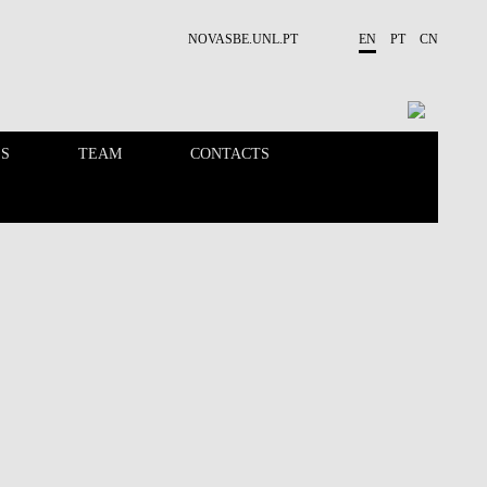
NOVASBE.UNL.PT
EN
PT
CN
ES
TEAM
CONTACTS
PUBLICATIONS
OPPORTUNITIES