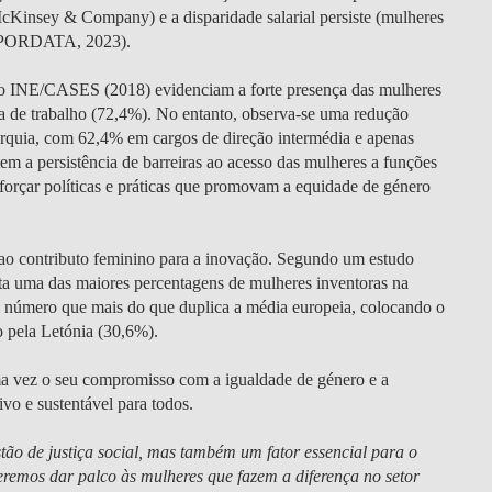
insey & Company) e a disparidade salarial persiste (mulheres
s PORDATA, 2023).
do INE/CASES (2018) evidenciam a forte presença das mulheres
ça de trabalho (72,4%). No entanto, observa-se uma redução
rarquia, com 62,4% em cargos de direção intermédia e apenas
em a persistência de barreiras ao acesso das mulheres a funções
forçar políticas e práticas que promovam a equidade de género
o ao contributo feminino para a inovação. Segundo um estudo
ista uma das maiores percentagens de mulheres inventoras na
 número que mais do que duplica a média europeia, colocando o
 pela Letónia (30,6%).
a vez o seu compromisso com a igualdade de género e a
vo e sustentável para todos.
o de justiça social, mas também um fator essencial para o
emos dar palco às mulheres que fazem a diferença no setor