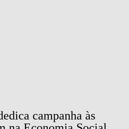
S
EVENTS
dedica campanha às
am na Economia Social