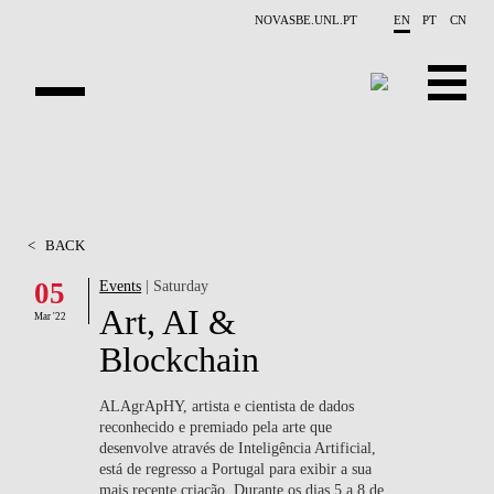
Skip to main content
NOVASBE.UNL.PT
EN
PT
CN
OVERVIEW
X-COLLIDER
<
BACK
EDUCATION
05
Events
| Saturday
Art, AI &
PROJECTS
Mar '22
Blockchain
PUBLICATIONS
ALAgrApHY, artista e cientista de dados
OPPORTUNITIES
reconhecido e premiado pela arte que
desenvolve através de Inteligência Artificial,
TEAM
está de regresso a Portugal para exibir a sua
mais recente criação. Durante os dias 5 a 8 de