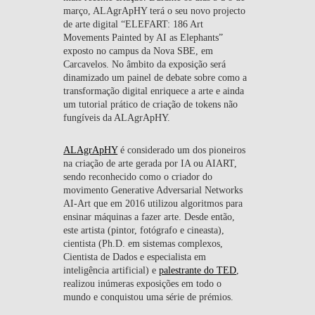
março, ALAgrApHY terá o seu novo projecto
CONTACTS
de arte digital “ELEFART: 186 Art
Movements Painted by AI as Elephants”
EVENTS
exposto no campus da Nova SBE, em
Carcavelos. No âmbito da exposição será
dinamizado um painel de debate sobre como a
NEWS
transformação digital enriquece a arte e ainda
um tutorial prático de criação de tokens não
fungíveis da ALAgrApHY.
ALAgrApHY
é considerado um dos pioneiros
na criação de arte gerada por IA ou AIART,
sendo reconhecido como o criador do
movimento Generative Adversarial Networks
AI-Art que em 2016 utilizou algoritmos para
ensinar máquinas a fazer arte. Desde então,
este artista (pintor, fotógrafo e cineasta),
cientista (Ph.D. em sistemas complexos,
Cientista de Dados e especialista em
inteligência artificial) e
palestrante do TED
,
realizou inúmeras exposições em todo o
mundo e conquistou uma série de prémios.