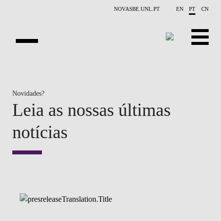
Saltar para o conteúdo principal
NOVASBE.UNL.PT
EN
PT
CN
SOBRE NÓS
Novidades?
EDUCAÇÃO
Leia as nossas últimas
FINANCE PHD EVENTS
notícias
INVESTIGAÇÃO
PROJETOS
PESSOAS
EVENTOS