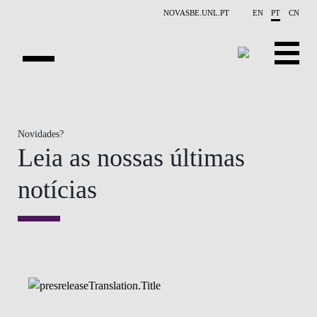
Saltar para o conteúdo principal
NOVASBE.UNL.PT
EN
PT
CN
SOBRE NÓS
Novidades?
EDUCAÇÃO
Leia as nossas últimas
FINANCE PHD EVENTS
notícias
INVESTIGAÇÃO
PROJETOS
PESSOAS
EVENTOS