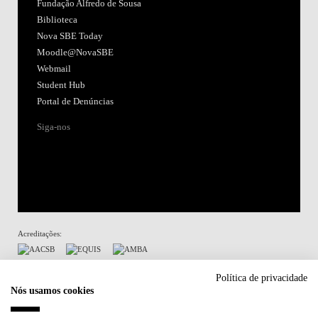
Fundação Alfredo de Sousa
Biblioteca
Nova SBE Today
Moodle@NovaSBE
Webmail
Student Hub
Portal de Denúncias
Siga-nos
Acreditações:
Membro de:
Política de privacidade
Nós usamos cookies
Participa em: