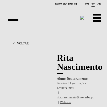
Saltar para o conteúdo principal
NOVASBE.UNL.PT
EN
PT
CN
APRESENTAÇÃO
<
VOLTAR
PESSOAS
Rita
PROJETOS
Nascimento
RELATÓRIOS
Aluno Doutoramento
CONTACTOS
Gestão e Organizações
Enviar e-mail
GET INVOLVED
rita.nascimento@novasbe.pt
INVESTIGAÇAO
Web site