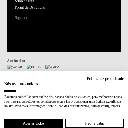
Student Hub
Portal de Denúncias
Siga-nos
Acreditações:
Membro de:
Política de privacidade
Nós usamos cookies
Participa em:
Podemos colocá-los para análise dos nossos dados de visitantes, para melhorar o nosso
site, mostrar conteúdos personalizados e para lhe proporcionar uma óptima experiência
Plano de Recuperação e Resiliência (PRR)
no site. Para mais informações sobre os cookies que utilizamos, abra as configurações.
Política de Privacidade
Política de Cookies
Aceitar todos
Não, ajustar