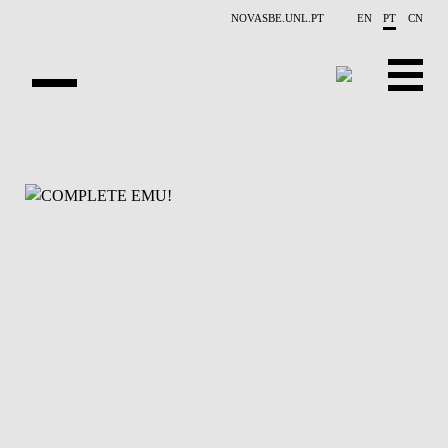
Saltar para o conteúdo principal
NOVASBE.UNL.PT
EN
PT
CN