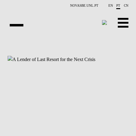
Saltar para o conteúdo principal
NOVASBE.UNL.PT
EN
PT
CN