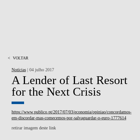
<
VOLTAR
Notícias
| 04 julho 2017
A Lender of Last Resort
for the Next Crisis
https://www.publico.pt/2017/07/03/economia/opiniao/concordamos-
em-discordar-mas-comecemos-por-salvaguardar-o-euro-1777614
retirar imagem deste link