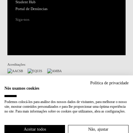
Student Hub
Portal de Denúncias
Siga-nos
Acreditações:
Membro de:
Política de privacidade
Nós usamos cookies
Participa em:
Podemos colocá-los para análise dos nossos dados de visitantes, para melhorar o nosso
site, mostrar conteúdos personalizados e para lhe proporcionar uma óptima experiência
Plano de Recuperação e Resiliência (PRR)
no site. Para mais informações sobre os cookies que utilizamos, abra as configurações.
Política de Privacidade
Política de Cookies
Aceitar todos
Não, ajustar