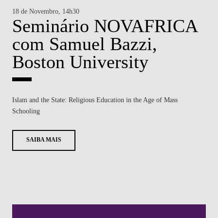
18 de Novembro, 14h30
2 d
A
Seminário NOVAFRICA
S
com Samuel Bazzi,
c
Boston University
G
s?
Islam and the State: Religious Education in the Age of Mass
Benc
Schooling
Evi
SAIBA MAIS