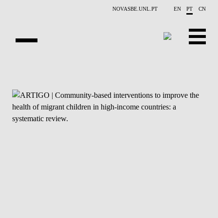
Saltar para o conteúdo principal
NOVASBE.UNL.PT
EN
PT
CN
APRESENTAÇÃO
CONTACTOS
EVENTOS
NOTÍCIAS
PROJETOS
PUBLICAÇÕES
PESSOAS