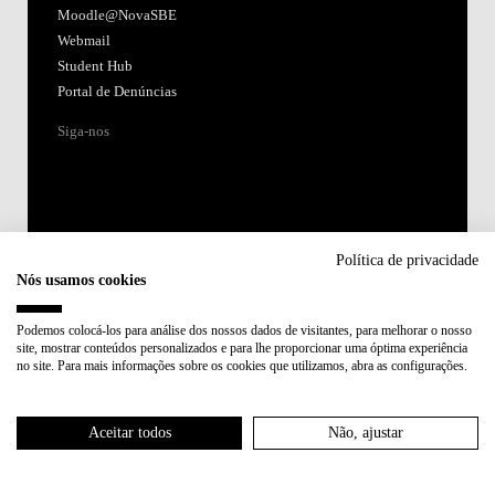
Moodle@NovaSBE
Webmail
Student Hub
Portal de Denúncias
Siga-nos
Política de privacidade
Nós usamos cookies
Acreditações:
Podemos colocá-los para análise dos nossos dados de visitantes, para melhorar o nosso
site, mostrar conteúdos personalizados e para lhe proporcionar uma óptima experiência
Membro de:
no site. Para mais informações sobre os cookies que utilizamos, abra as configurações.
Participa em:
Aceitar todos
Não, ajustar
Plano de Recuperação e Resiliência (PRR)