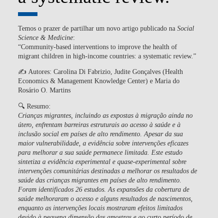
Temos o prazer de partilhar um novo artigo publicado na
Social
Science & Medicine
:
“Community-based interventions to improve the health of
migrant children in high-income countries: a systematic review.”
✍️
Autores:
Carolina Di Fabrizio, Judite Gonçalves (Health
Economics & Management Knowledge Center) e Maria do
Rosário O. Martins
🔍
Resumo:
Crianças migrantes, incluindo as expostas à migração ainda no
útero, enfrentam barreiras estruturais ao acesso à saúde e à
inclusão social em países de alto rendimento. Apesar da sua
maior vulnerabilidade, a evidência sobre intervenções eficazes
para melhorar a sua saúde permanece limitada. Este estudo
sintetiza a evidência experimental e quase-experimental sobre
intervenções comunitárias destinadas a melhorar os resultados de
saúde das crianças migrantes em países de alto rendimento.
Foram identificados 26 estudos. As expansões da cobertura de
saúde melhoraram o acesso e alguns resultados de nascimentos,
enquanto as intervenções locais mostraram efeitos limitados
devido à pequena dimensão das amostras e ao curto período de