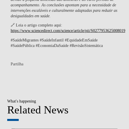
acompanhamento. As conclusões apontam para a necessidade de
intervenções escaláveis e culturalmente adaptadas para reduzir as
desigualdades em saúde.
🔗
Leia o artigo completo aqui:
https://www.sciencedirect.com/science/article/pii/S0277953625008019
#SaúdeMigrantes #SaúdeInfantil #EquidadeEmSaúde
#SaúdePública #EconomiaDaSaúde #RevisãoSistemática
Partilha
What's happening
Related News