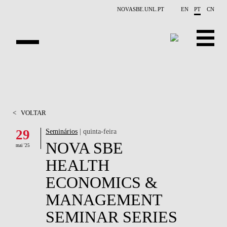
Saltar para o conteúdo principal
NOVASBE.UNL.PT
EN
PT
CN
APRESENTAÇÃO
CONTACTOS
<
VOLTAR
EVENTOS
29
Seminários
| quinta-feira
NOVA SBE
NOTÍCIAS
mai '25
HEALTH
PROJETOS
ECONOMICS &
PUBLICAÇÕES
MANAGEMENT
SEMINAR SERIES
PESSOAS