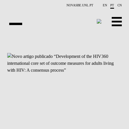
Saltar para o conteúdo principal
NOVASBE.UNL.PT
EN
PT
CN
APRESENTAÇÃO
CONTACTOS
EVENTOS
NOTÍCIAS
PROJETOS
PUBLICAÇÕES
PESSOAS