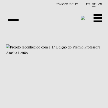
Saltar para o conteúdo principal
NOVASBE.UNL.PT
EN
PT
CN
APRESENTAÇÃO
CONTACTOS
EVENTOS
NOTÍCIAS
PROJETOS
PUBLICAÇÕES
PESSOAS