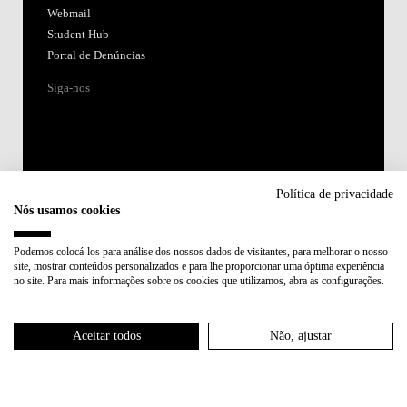
Webmail
Student Hub
Portal de Denúncias
Siga-nos
Política de privacidade
Nós usamos cookies
Acreditações:
Podemos colocá-los para análise dos nossos dados de visitantes, para melhorar o nosso
site, mostrar conteúdos personalizados e para lhe proporcionar uma óptima experiência
Membro de:
no site. Para mais informações sobre os cookies que utilizamos, abra as configurações.
Participa em:
Aceitar todos
Não, ajustar
Plano de Recuperação e Resiliência (PRR)