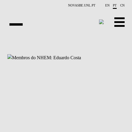
Saltar para o conteúdo principal
NOVASBE.UNL.PT
EN
PT
CN
APRESENTAÇÃO
CONTACTOS
EVENTOS
NOTÍCIAS
PROJETOS
PUBLICAÇÕES
PESSOAS