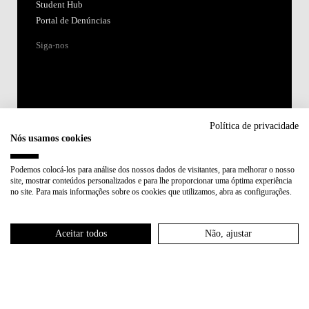
Student Hub
Portal de Denúncias
Siga-nos
Política de privacidade
Nós usamos cookies
Acreditações:
Podemos colocá-los para análise dos nossos dados de visitantes, para melhorar o nosso
site, mostrar conteúdos personalizados e para lhe proporcionar uma óptima experiência
Membro de:
no site. Para mais informações sobre os cookies que utilizamos, abra as configurações.
Participa em:
Aceitar todos
Não, ajustar
Plano de Recuperação e Resiliência (PRR)
Política de Privacidade
Política de Cookies