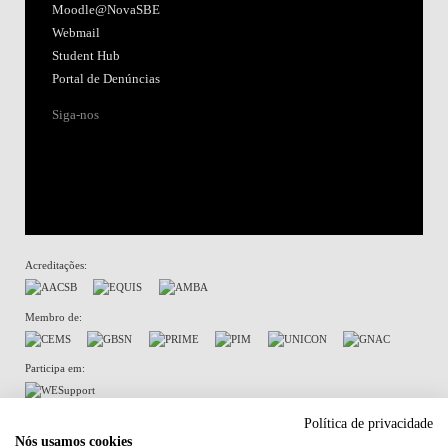
Moodle@NovaSBE
Webmail
Student Hub
Portal de Denúncias
Siga-nos
Acreditações:
Membro de:
Participa em:
Plano de Recuperação e Resiliência (PRR)
Política de privacidade
Nós usamos cookies