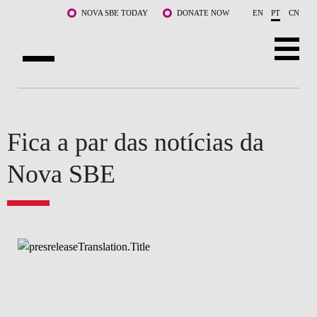
Saltar para o conteúdo principal
NOVA SBE TODAY
DONATE NOW
EN
PT
CN
SOBRE NÓS
CURSOS
Fica a par das notícias da
DOCENTES E INVESTIGAÇÃO
Nova SBE
COMUNIDADE
LIFE AT NOVA SBE
WHAT'S HAPPENING