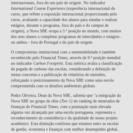
internacionais, fora do seu país de origem. No indicador
International Course Experience
(
experiência internacional do
curso,
que reflete a exposição internacional proporcionada pelo
curso, avaliando a capacidade dos alunos para estudar e realizar
estágios, durante o programa, fora do país e do
campus
de
origem),
a Nova SBE ocupa a 5.ª posição no mundo
, com muitos
dos seus alunos a completar programas de intercâmbio e estágios -
ou ambos - fora de Portugal e do país de origem.
O compromisso institucional com a sustentabilidade é também
reconhecido pelo Financial Times, através da
9.ª posição mundial
no indicador
Carbon Footprint
. Esta métrica avalia a classificação
da pegada de carbono das escolas,
considerando a definição de
metas concretas e a publicação de relatórios de emissões,
reforçando o posicionamento da Nova SBE como uma escola
comprometida com os desafios ambientais globais.
Pedro Oliveira, Dean da Nova SBE, salienta que “a integração da
Nova SBE no grupo de elite
(Tier 1)
do ranking de mestrados de
finanças do Financial Times, com a pontuação mais elevada
alguma vez alcançada por uma escola portuguesa, representa o
reconhecimento da consistência e da qualidade do nosso projeto
académico. Esta distinção confirma que estamos entre as escolas
de gestão, economia e finanças com melhor desempenho global,