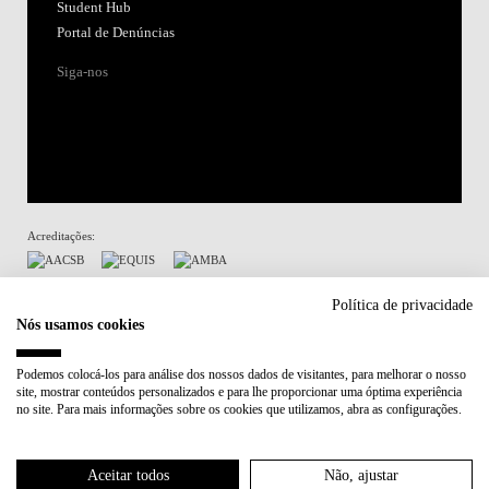
Student Hub
Portal de Denúncias
Siga-nos
Acreditações:
Membro de:
Política de privacidade
Nós usamos cookies
Participa em:
Podemos colocá-los para análise dos nossos dados de visitantes, para melhorar o nosso
site, mostrar conteúdos personalizados e para lhe proporcionar uma óptima experiência
Plano de Recuperação e Resiliência (PRR)
no site. Para mais informações sobre os cookies que utilizamos, abra as configurações.
Política de Privacidade
Política de Cookies
Aceitar todos
Não, ajustar