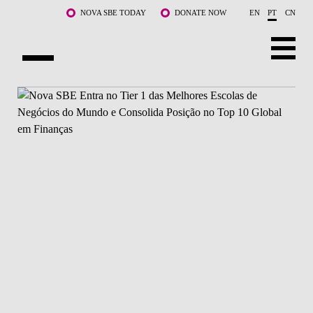
Saltar para o conteúdo principal
NOVA SBE TODAY
DONATE NOW
EN
PT
CN
SOBRE NÓS
CURSOS
DOCENTES E INVESTIGAÇÃO
COMUNIDADE
LIFE AT NOVA SBE
WHAT'S HAPPENING