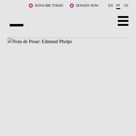
Saltar para o conteúdo principal
NOVA SBE TODAY
DONATE NOW
EN
PT
CN
SOBRE NÓS
CURSOS
DOCENTES E INVESTIGAÇÃO
COMUNIDADE
LIFE AT NOVA SBE
WHAT'S HAPPENING