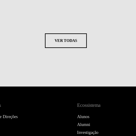
VER TODAS
s
Ecossistema
e Direções
Alunos
Alumni
Investigação