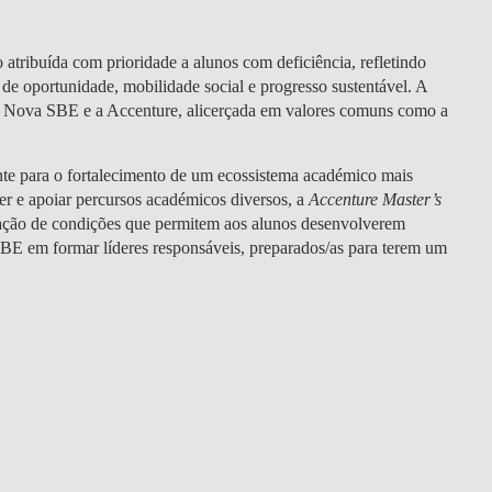
DOUBLE DEGREES
DIREITO & GESTÃO
 atribuída com prioridade a alunos com deficiência, refletindo
de oportunidade, mobilidade social e progresso sustentável. A
DIREITO E ECONOMIA
e a Nova SBE e a Accenture, alicerçada em valores comuns como a
DO MAR
nte para o fortalecimento de um ecossistema académico mais
DUAL DEGREE NYU
cer e apoiar percursos académicos diversos, a
Accenture Master’s
criação de condições que permitem aos alunos desenvolverem
BE em formar líderes responsáveis, preparados/as para terem um