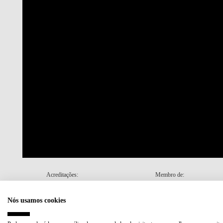
Acreditações:
Membro de:
Nós usamos cookies
Plano de Recuperação e Resiliência (PRR)