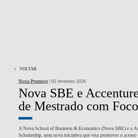
MESTRADOS EXECUTIVOS
DIVERSIDADE, EQUIDADE E
L
INCLUSÃO
LISBON MBA
E
PROJETOS PARA UM
PROGRAMAS DE
FUTURO MELHOR
INTERCÂMBIO
R
MODELO DE GOVERNO
ESCOLAS DE VERÃO
JUNTE-SE A NÓS
<
VOLTAR
FORMAÇÃO DE
EXECUTIVOS
Nova Promove
| 02 fevereiro 2026
CONTACTOS
Nova SBE e Accentur
de Mestrado com Foco
A Nova School of Business & Economics (Nova SBE) e a Ac
Scholarship, uma nova iniciativa que visa promover o acesso 