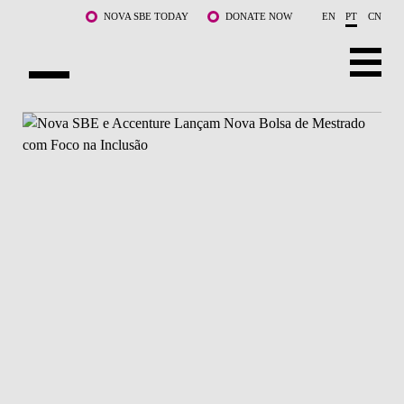
Saltar para o conteúdo principal
NOVA SBE TODAY
DONATE NOW
EN
PT
CN
SOBRE NÓS
CURSOS
DOCENTES E INVESTIGAÇÃO
COMUNIDADE
LIFE AT NOVA SBE
WHAT'S HAPPENING