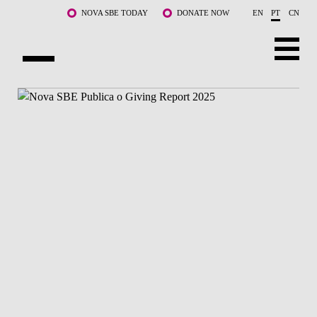
Saltar para o conteúdo principal
NOVA SBE TODAY
DONATE NOW
EN
PT
CN
SOBRE NÓS
CURSOS
DOCENTES E INVESTIGAÇÃO
COMUNIDADE
LIFE AT NOVA SBE
WHAT'S HAPPENING