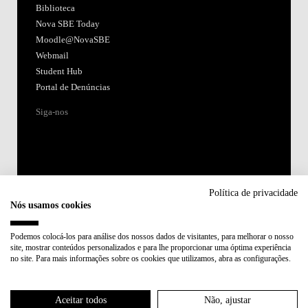
Biblioteca
Nova SBE Today
Moodle@NovaSBE
Webmail
Student Hub
Portal de Denúncias
Siga-nos
Política de privacidade
Nós usamos cookies
Acreditações:
Podemos colocá-los para análise dos nossos dados de visitantes, para melhorar o nosso
site, mostrar conteúdos personalizados e para lhe proporcionar uma óptima experiência
Membro de:
no site. Para mais informações sobre os cookies que utilizamos, abra as configurações.
Participa em:
Aceitar todos
Não, ajustar