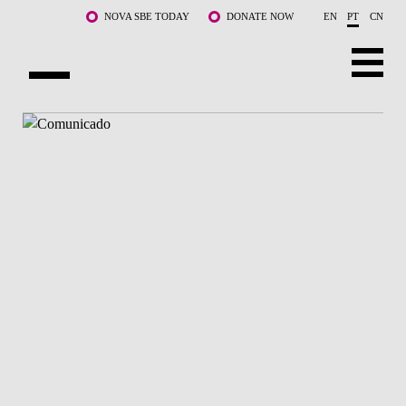
Saltar para o conteúdo principal
NOVA SBE TODAY
DONATE NOW
EN
PT
CN
SOBRE NÓS
CURSOS
DOCENTES E INVESTIGAÇÃO
COMUNIDADE
LIFE AT NOVA SBE
WHAT'S HAPPENING