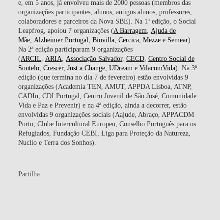
e, em 5 anos, já envolveu mais de 2000 pessoas (membros das
organizações participantes, alunos, antigos alunos, professores,
colaboradores e parceiros da Nova SBE). Na
1ª edição,
o Social
Leapfrog, apoiou
7 organizações
(
A Barragem
,
Ajuda de
Mãe
,
Alzheimer Portugal
,
Biovilla
,
Cercica
,
Mezze
e
Semear
).
Na
2ª edição
participaram
9 organizações
(
ARCIL
,
ARIA
,
Associação Salvador
,
CECD
,
Centro Social de
Soutelo
,
Crescer
,
Just a Change
,
UDream
e
VilacomVida
). Na
3ª
edição
(que termina no dia 7 de fevereiro) estão envolvidas 9
organizações (Academia TEN, AMUT, APPDA Lisboa, ATNP,
CADIn, CDI Portugal, Centro Juvenil de São José, Comunidade
Vida e Paz e Prevenir) e na
4ª edição
, ainda a decorrer, estão
envolvidas 9
organizações sociais
(Aajude, Abraço, APPACDM
Porto, Clube Intercultural Europeu, Conselho Português para os
Refugiados, Fundação CEBI, Liga para Proteção da Natureza,
Nuclio e Terra dos Sonhos).
Partilha