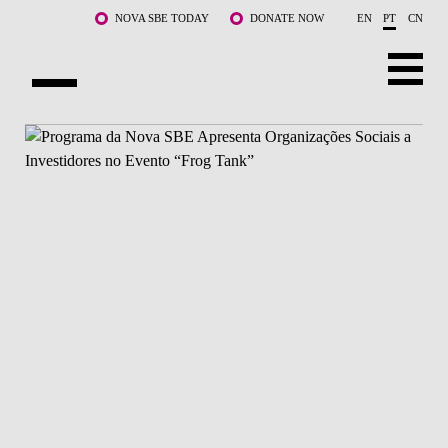
Saltar para o conteúdo principal
NOVA SBE TODAY
DONATE NOW
EN
PT
CN
SOBRE NÓS
CURSOS
DOCENTES E INVESTIGAÇÃO
COMUNIDADE
LIFE AT NOVA SBE
WHAT'S HAPPENING