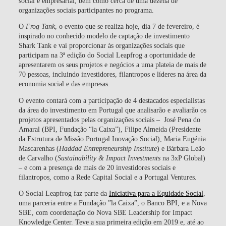
social e empresarial, bem como cerca de uma dezena de
organizações sociais participantes no programa.
O
Frog Tank
, o evento que se realiza hoje, dia
7 de fevereiro,
é
inspirado no conhecido modelo de captação de investimento
Shark Tank e vai proporcionar às organizações sociais que
participam na 3ª edição do Social Leapfrog a oportunidade de
apresentarem os seus projetos e negócios a uma plateia de mais de
70 pessoas, incluindo investidores, filantropos e líderes na área da
economia social e das empresas.
O evento contará com a participação de
4 destacados especialistas
da área do investimento em Portugal
que analisarão e avaliarão os
projetos apresentados pelas organizações sociais –
José Pena do
Amaral
(BPI, Fundação “la Caixa”),
Filipe Almeida
(Presidente
da Estrutura de Missão Portugal Inovação Social),
Maria Eugénia
Mascarenhas
(
Haddad Entrepreneurship Institute
) e
Bárbara Leão
de Carvalho
(
Sustainability & Impact Investments
na 3xP Global)
– e com a presença de mais de
20 investidores sociais e
filantropos
, como a Rede Capital Social e a Portugal Ventures.
O
Social Leapfrog
faz parte da
Iniciativa para a Equidade Social
,
uma parceria entre a Fundação ”la Caixa”, o Banco BPI, e a Nova
SBE, com coordenação do
Nova SBE Leadership for Impact
Knowledge Center.
Teve a sua primeira edição em 2019 e, até ao