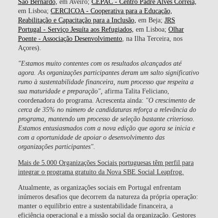
São Bernardo,
em Aveiro;
CEPAC - Centro Padre Alves Correia,
em Lisboa;
CERCICOA - Cooperativa para a Educação,
Reabilitação e Capacitação para a Inclusão,
em Beja;
JRS
Portugal - Serviço Jesuíta aos Refugiados,
em Lisboa;
Olhar
Poente - Associação Desenvolvimento
, na Ilha Terceira, nos
Açores).
"Estamos muito contentes com os resultados alcançados até
agora. As organizações participantes deram um salto significativo
rumo à sustentabilidade financeira, num processo que respeita a
sua maturidade e preparação",
afirma Talita Feliciano,
coordenadora do programa. Acrescenta ainda:
"O crescimento de
cerca de 35% no número de candidaturas reforça a relevância do
programa, mantendo um processo de seleção bastante criterioso.
Estamos entusiasmados com a nova edição que agora se inicia e
com a oportunidade de apoiar o desenvolvimento das
organizações participantes".
Mais de 5.000 Organizações Sociais portuguesas têm perfil para
integrar o programa gratuito da Nova SBE Social Leapfrog.
Atualmente, as organizações sociais em Portugal enfrentam
inúmeros desafios que decorrem da natureza da própria operação:
manter o equilíbrio entre a sustentabilidade financeira, a
eficiência operacional e a missão social da organização. Gestores