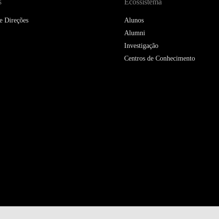
s
DOUBLE DEGREES
Ecossistema
e Direções
Alunos
DIREITO & GESTÃO
Alumni
Investigação
DIREITO E ECONOMIA
DO MAR
Centros de Conhecimento
DUAL DEGREE NYU