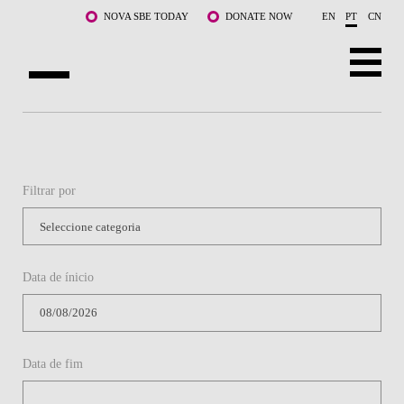
Saltar para o conteúdo principal
NOVA SBE TODAY
DONATE NOW
EN
PT
CN
SOBRE NÓS
CURSOS
Filtrar por
DOCENTES E INVESTIGAÇÃO
COMUNIDADE
Data de ínicio
LIFE AT NOVA SBE
WHAT'S HAPPENING
Data de fim