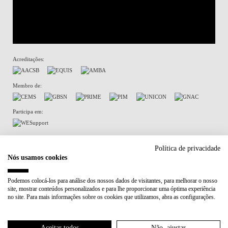
Acreditações:
Membro de:
Participa em:
Plano de Recuperação e Resiliência (PRR)
Política de privacidade
Nós usamos cookies
Política de Privacidade
Política de Cookies
Podemos colocá-los para análise dos nossos dados de visitantes, para melhorar o nosso
site, mostrar conteúdos personalizados e para lhe proporcionar uma óptima experiência
no site. Para mais informações sobre os cookies que utilizamos, abra as configurações.
Aceitar todos
Não, ajustar