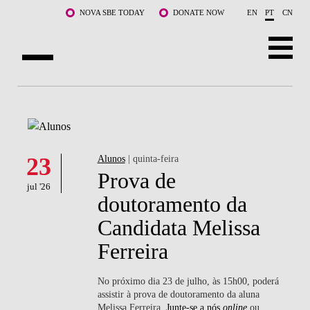
Saltar para o conteúdo principal
NOVA SBE TODAY
DONATE NOW
EN
PT
CN
SOBRE NÓS
CURSOS
DOCENTES E INVESTIGAÇÃO
23
Alunos
| quinta-feira
Prova de
jul '26
COMUNIDADE
doutoramento da
Candidata Melissa
LIFE AT NOVA SBE
Ferreira
WHAT'S HAPPENING
No próximo dia 23 de julho, às 15h00, poderá
assistir à prova de doutoramento da aluna
Melissa Ferreira.
Junte-se a nós
online
ou