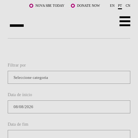
Saltar para o conteúdo principal
NOVA SBE TODAY
DONATE NOW
EN
PT
CN
SOBRE NÓS
CURSOS
Filtrar por
DOCENTES E INVESTIGAÇÃO
COMUNIDADE
Data de ínicio
LIFE AT NOVA SBE
WHAT'S HAPPENING
Data de fim