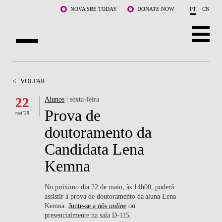
Saltar para o conteúdo principal
NOVA SBE TODAY
DONATE NOW
PT
CN
SOBRE NÓS
<
VOLTAR
CURSOS
22
Alunos
| sexta-feira
Prova de
DOCENTES E INVESTIGAÇÃO
mai '26
doutoramento da
COMUNIDADE
Candidata Lena
LIFE AT NOVA SBE
Kemna
WHAT'S HAPPENING
No próximo dia 22 de maio, às 14h00, poderá
assistir à prova de doutoramento da aluna Lena
Kemna.
Junte-se a nós
online
ou
presencialmente na sala D-115.