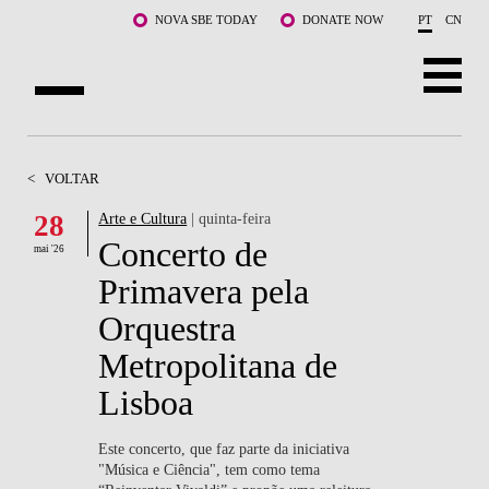
Saltar para o conteúdo principal
NOVA SBE TODAY
DONATE NOW
PT
CN
SOBRE NÓS
<
VOLTAR
CURSOS
28
Arte e Cultura
| quinta-feira
Concerto de
DOCENTES E INVESTIGAÇÃO
mai '26
Primavera pela
COMUNIDADE
Orquestra
LIFE AT NOVA SBE
Metropolitana de
Lisboa
WHAT'S HAPPENING
Este concerto, que faz parte da iniciativa
"Música e Ciência", tem como tema