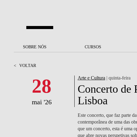
Saltar para o conteúdo principal
SOBRE NÓS
SOBRE NÓS
CURSOS
CURSOS
UM OLHAR SOBRE A NOVA
BOLSAS E
BACK
BACK
<
VOLTAR
SBE
FINANCIAMENTO
PROJETOS PARA UM
JUNTE-SE A NÓS
SOC
28
Arte e Cultura
| quinta-feira
A NOSSA MISSÃO
FUTURO MELHOR
CANDIDATURAS
Concerto de 
DOCENTES E
A
Lisboa
A MARCA
SOCIAL EQUITY
INVESTIGADORES
LICENCIATURAS
mai '26
INITIATIVE
B
QUALIDADE &
PEOPLE AND CULTURE
MESTRADOS
Este concerto, que faz parte d
ACREDITAÇÕES
FELLOWSHIP FOR
B
contemporânea de uma das obras
EXCELLENCE
DOUTORAMENTOS
que um concerto, esta é uma op
SUSTENTABILIDADE
L
que abre novas perspetivas sob