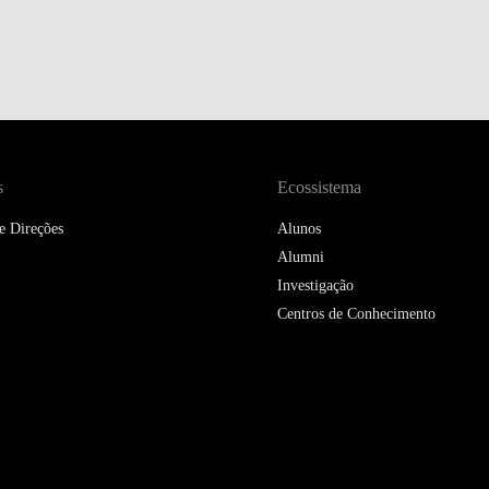
DOUBLE DEGREES
DIREITO & GESTÃO
DIREITO E ECONOMIA
DO MAR
DUAL DEGREE NYU
s
Ecossistema
e Direções
Alunos
Alumni
Investigação
Centros de Conhecimento