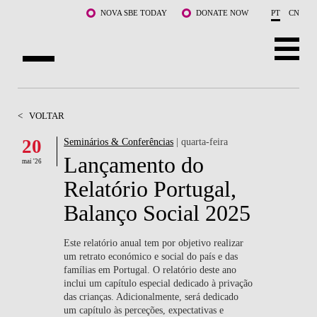
Saltar para o conteúdo principal
NOVA SBE TODAY
DONATE NOW
PT
CN
SOBRE NÓS
<
VOLTAR
CURSOS
20
Seminários & Conferências
| quarta-feira
Lançamento do
DOCENTES E INVESTIGAÇÃO
mai '26
Relatório Portugal,
COMUNIDADE
Balanço Social 2025
LIFE AT NOVA SBE
Este relatório anual tem por objetivo realizar
um retrato económico e social do país e das
WHAT'S HAPPENING
famílias em Portugal. O relatório deste ano
inclui um capítulo especial dedicado à privação
das crianças. Adicionalmente, será dedicado
um capítulo às perceções, expectativas e