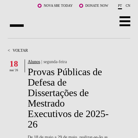
Saltar para o conteúdo principal
NOVA SBE TODAY
DONATE NOW
PT
CN
SOBRE NÓS
<
VOLTAR
CURSOS
18
Alunos
| segunda-feira
Provas Públicas de
DOCENTES E INVESTIGAÇÃO
mai '26
Defesa de
COMUNIDADE
Dissertações de
LIFE AT NOVA SBE
Mestrado
Executivos de 2025-
WHAT'S HAPPENING
26
De 18 de maio a 29 de maio, realizar-se-ão as