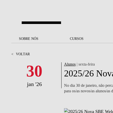
Saltar para o conteúdo principal
SOBRE NÓS
SOBRE NÓS
CURSOS
CURSOS
UM OLHAR SOBRE A NOVA
BOLSAS E
BACK
BACK
<
VOLTAR
SBE
FINANCIAMENTO
PROJETOS PARA UM
JUNTE-SE A NÓS
SOC
30
Alunos
| sexta-feira
A NOSSA MISSÃO
FUTURO MELHOR
CANDIDATURAS
2025/26 Nov
DOCENTES E
A
A MARCA
SOCIAL EQUITY
INVESTIGADORES
LICENCIATURAS
jan '26
No dia 30 de janeiro, não perc
INITIATIVE
B
para os/as novos/as alunos/as 
QUALIDADE &
PEOPLE AND CULTURE
MESTRADOS
ACREDITAÇÕES
FELLOWSHIP FOR
B
EXCELLENCE
DOUTORAMENTOS
SUSTENTABILIDADE
L