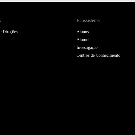
DOUBLE DEGREES
DIREITO & GESTÃO
s
Ecossistema
DIREITO E ECONOMIA
e Direções
Alunos
DO MAR
Alumni
Investigação
DUAL DEGREE NYU
Centros de Conhecimento