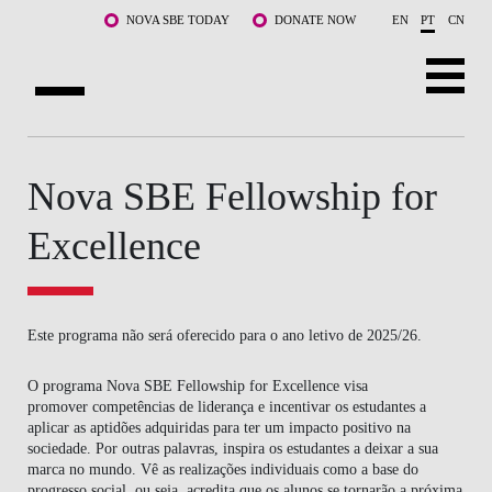
Saltar para o conteúdo principal
NOVA SBE TODAY
DONATE NOW
EN
PT
CN
SOBRE NÓS
Nova SBE Fellowship for
CURSOS
Excellence
DOCENTES E INVESTIGAÇÃO
COMUNIDADE
Este programa não será oferecido para o ano letivo de 2025/26.
LIFE AT NOVA SBE
O programa Nova SBE Fellowship for Excellence visa
WHAT'S HAPPENING
promover competências de liderança e incentivar os estudantes a
aplicar as aptidões adquiridas para ter um impacto positivo na
sociedade. Por outras palavras, inspira os estudantes a deixar a sua
marca no mundo. Vê as realizações individuais como a base do
progresso social, ou seja, acredita que os alunos se tornarão a próxima