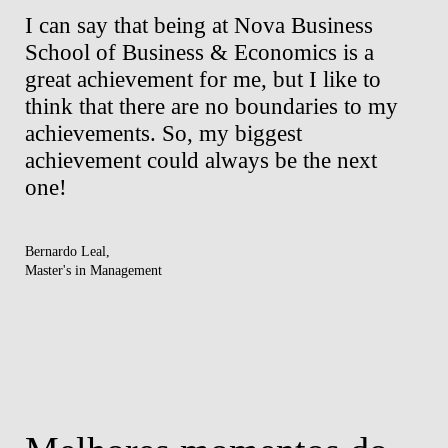
was
I can say that being at Nova Business
Wi
School of Business & Economics is a
al
ng
great achievement for me, but I like to
an
think that there are no boundaries to my
of
achievements. So, my biggest
to
ck
achievement could always be the next
be
one!
re
Bernardo Leal,
Elis
Master's in Management
Mast