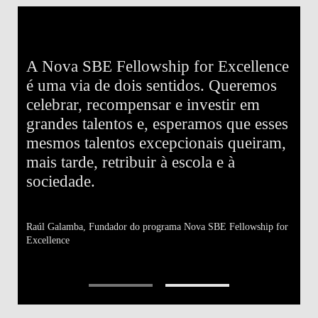
A Nova SBE Fellowship for Excellence
O
é uma via de dois sentidos. Queremos
E
celebrar, recompensar e investir em
c
grandes talentos e, esperamos que esses
e
u
mesmos talentos excepcionais queiram,
p
mais tarde, retribuir à escola e à
p
sociedade.
a
Af
SB
Raúl Galamba,
Fundador do programa Nova SBE Fellowship for
Excellence