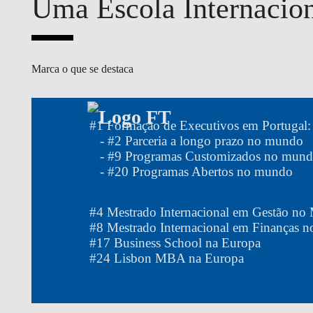
Uma Escola Internacio
Marca o que se destaca
#
1
Formação de Executivos em Portugal:
- #
2
Parceria a longo prazo no mundo
- #
9
Programas Customizados no mun
- #
20
Programas Abertos no mundo
#
4
Mestrado Internacional em Gestão n
#
8
Mestrado Internacional em Finanças 
#
17
Business School na Europa
#
24
Lisbon MBA na Europa