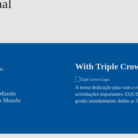
nal
With Triple Crow
do
A nossa dedicação para com o en
o Mundo
acreditações importantes: EQ
no Mundo
gestão mundialmente detêm as 3