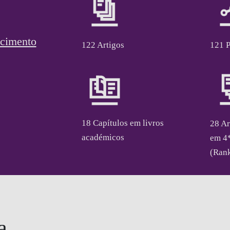
ecimento
122 Artigos
121 
18 Capítulos em livros
28 Ar
académicos
em 4*
(Ran
a