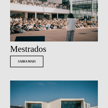
DOUBLE DEGREES
DIREITO & GESTÃO
DIREITO E ECONOMIA
DO MAR
DUAL DEGREE NYU
Mestrados
SAIBA MAIS