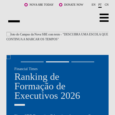
Saltar para o conteúdo principal
NOVA SBE TODAY
DONATE NOW
EN
PT
CN
NOVA
SOBRE NÓS
CURSOS
DOCENTES E INVESTIGAÇÃO
Financial Times
COMUNIDADE
Ranking de
LIFE AT NOVA SBE
Formação de
Executivos 2026
WHAT'S HAPPENING