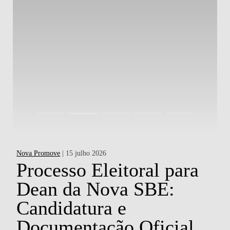
Nova Promove
| 15 julho 2026
Ac
a
Processo Eleitoral para
Dean da Nova SBE:
d
Candidatura e
P
o
Documentação Oficial
H