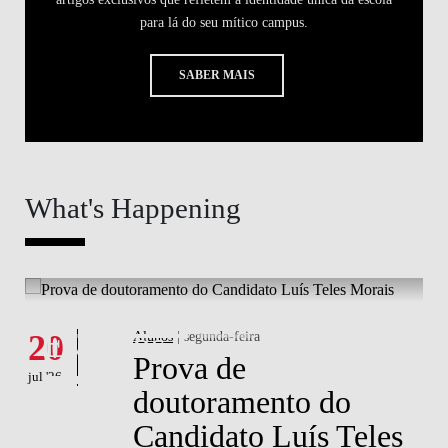
para lá do seu mítico campus.
SABER MAIS
What's Happening
What's happening
W
Eventos
20
Alunos
| segunda-feira
1
Prova de
jul '26
jul 
doutoramento do
Candidato Luís Teles