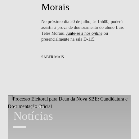
Morais
No próximo dia 20 de julho, às 15h00, poderá
ssa
assistir à prova de doutoramento do aluno Luís
nte
Teles Morais.
Junte-se a nós
online
ou
presencialmente na sala D-115.
SABER MAIS
What's happening
W
Notícias