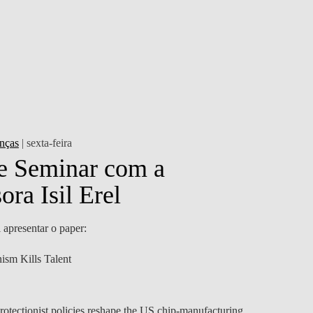
CONTACTOS
nças
| sexta-feira
e Seminar com a
ora Isil Erel
 apresentar o paper:
ism Kills Talent
otectionist policies reshape the US chip-manufacturing