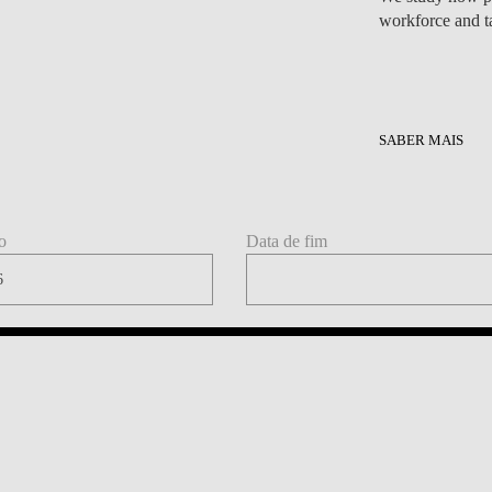
workforce and t
SABER MAIS
o
Data de fim