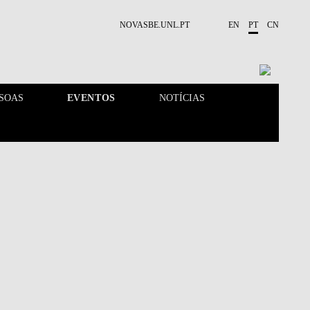
NOVASBE.UNL.PT
EN
PT
CN
SOAS
EVENTOS
NOTÍCIAS
PROJETOS
PESSOAS