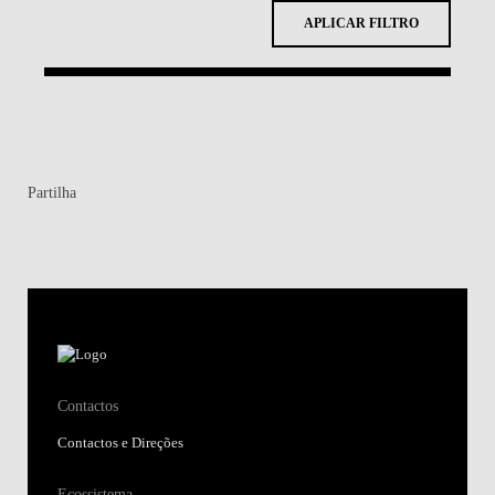
Contactos
Contactos e Direções
Ecossistema
Alunos
Alumni
Investigação
Centros de Conhecimento
Atalhos
Junte-se a nós
Regulamentos e Atos Públicos