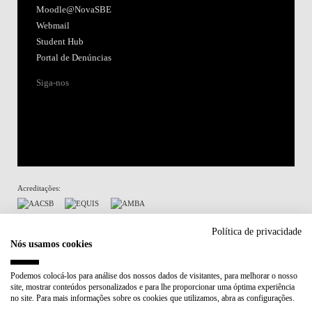
Moodle@NovaSBE
Webmail
Student Hub
Portal de Denúncias
Siga-nos
Acreditações:
Membro de:
Política de privacidade
Nós usamos cookies
Participa em:
Podemos colocá-los para análise dos nossos dados de visitantes, para melhorar o nosso
site, mostrar conteúdos personalizados e para lhe proporcionar uma óptima experiência
Plano de Recuperação e Resiliência (PRR)
no site. Para mais informações sobre os cookies que utilizamos, abra as configurações.