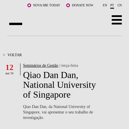
Saltar para o conteúdo principal
NOVA SBE TODAY
DONATE NOW
EN
PT
CN
SOBRE NÓS
CURSOS
<
VOLTAR
12
Seminários de Gestão
| terça-feira
DOCENTES E INVESTIGAÇÃO
Qiao Dan Dan,
mai '26
COMUNIDADE
National University
of Singapore
LIFE AT NOVA SBE
WHAT'S HAPPENING
Qiao Dan Dan, da National University of
Singapore, vai apresentar o seu trabalho de
investigação.