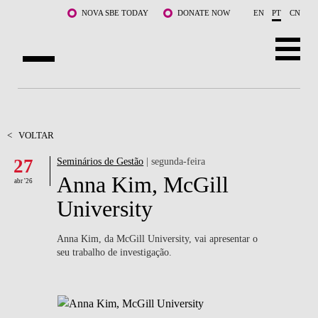
Saltar para o conteúdo principal
NOVA SBE TODAY
DONATE NOW
EN
PT
CN
SOBRE NÓS
CURSOS
<
VOLTAR
27
Seminários de Gestão
| segunda-feira
DOCENTES E INVESTIGAÇÃO
Anna Kim, McGill
abr '26
COMUNIDADE
University
LIFE AT NOVA SBE
Anna Kim, da McGill University, vai apresentar o
seu trabalho de investigação.
WHAT'S HAPPENING