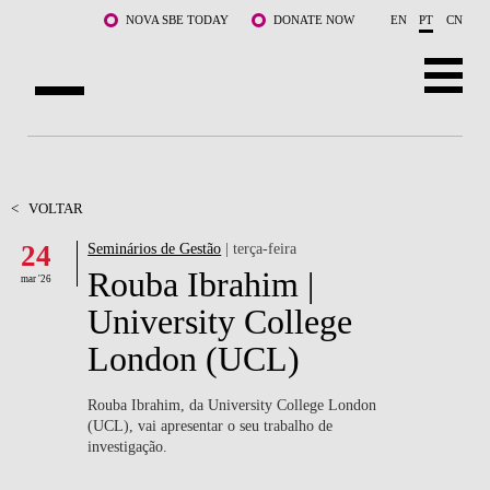
Saltar para o conteúdo principal
NOVA SBE TODAY
DONATE NOW
EN
PT
CN
SOBRE NÓS
CURSOS
<
VOLTAR
24
Seminários de Gestão
| terça-feira
DOCENTES E INVESTIGAÇÃO
Rouba Ibrahim |
mar '26
COMUNIDADE
University College
London (UCL)
LIFE AT NOVA SBE
WHAT'S HAPPENING
Rouba Ibrahim, da University College London
(UCL), vai apresentar o seu trabalho de
investigação.