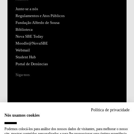
Junte-se a nós
Regulamentos e Atos Públicos
Fundação Alfredo de Sousa
Biblioteca
Nova SBE Today
Moodle@NovaSBE
Webmail
Student Hub
Portal de Denúncias
Siga-nos
Política de privacidade
Nós usamos cookies
Acreditações:
Podemos colocá-los para análise dos nossos dados de visitantes, para melhorar o nosso
site, mostrar conteúdos personalizados e para lhe proporcionar uma óptima experiência