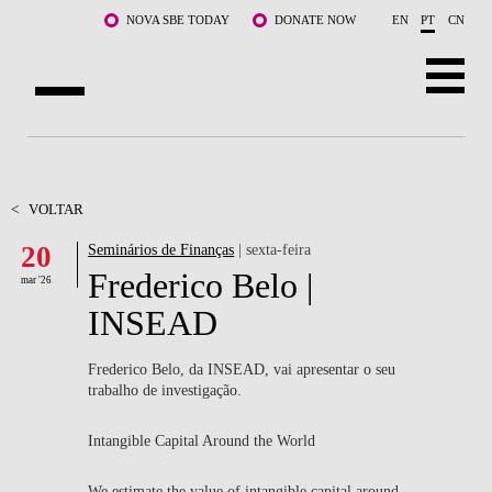
Saltar para o conteúdo principal
NOVA SBE TODAY
DONATE NOW
EN
PT
CN
SOBRE NÓS
CURSOS
<
VOLTAR
20
Seminários de Finanças
| sexta-feira
DOCENTES E INVESTIGAÇÃO
Frederico Belo |
mar '26
COMUNIDADE
INSEAD
LIFE AT NOVA SBE
Frederico Belo, da INSEAD, vai apresentar o seu
trabalho de investigação.
WHAT'S HAPPENING
Intangible Capital Around the World
We estimate the value of intangible capital around