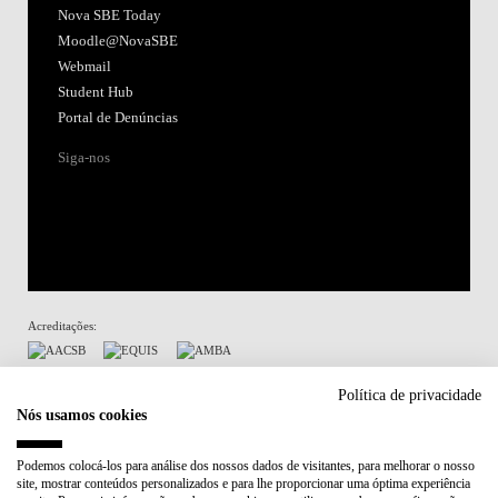
Nova SBE Today
Moodle@NovaSBE
Webmail
Student Hub
Portal de Denúncias
Siga-nos
Acreditações:
Membro de:
Política de privacidade
Nós usamos cookies
Participa em:
Podemos colocá-los para análise dos nossos dados de visitantes, para melhorar o nosso
site, mostrar conteúdos personalizados e para lhe proporcionar uma óptima experiência
Plano de Recuperação e Resiliência (PRR)