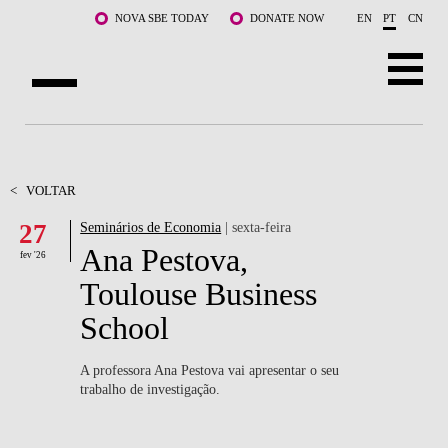
Saltar para o conteúdo principal
NOVA SBE TODAY
DONATE NOW
EN
PT
CN
SOBRE NÓS
CURSOS
<
VOLTAR
27
Seminários de Economia
| sexta-feira
DOCENTES E INVESTIGAÇÃO
Ana Pestova,
fev '26
COMUNIDADE
Toulouse Business
School
LIFE AT NOVA SBE
WHAT'S HAPPENING
A professora Ana Pestova vai apresentar o seu
trabalho de investigação.